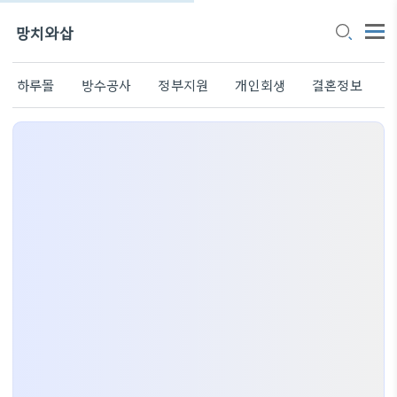
망치와삽
하루몰
방수공사
정부지원
개인회생
결혼정보