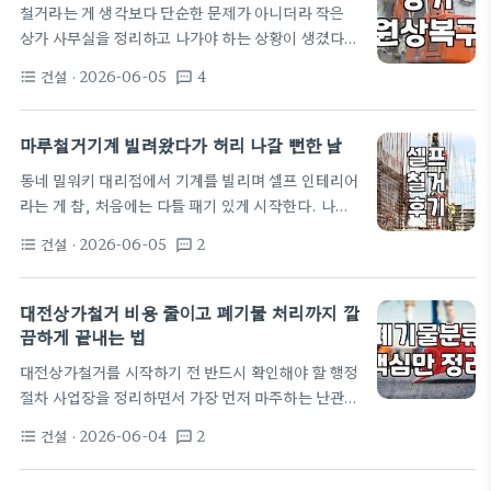
철거라는 게 생각보다 단순한 문제가 아니더라 작은
건물주와의 원상복구 범위 협의까지 변수가 너무 많습
상가 사무실을 정리하고 나가야 하는 상황이 생겼다.
니다. 철거 견적, 싼 게 비지떡인 이유 보통 소상공인
처음엔 그냥 인테리어 업자 한 명 불러서 싹 밀어버리
철거 견적은 평당 10만 원에서 20만 원 선에서 형성
건설
· 2026-06-05
4
format_list_bulleted
textsms
면 끝날 줄 알았다. 그런데 이게 막상 견적을 받아보니
됩니다. 하지만 이건 단순히 비워진 상태를 가정한…
생각보다 복잡한 게 많았다. 특히 천장에 달린 시스템
에어컨이랑 바닥 타일 철거비가 견적의 절반 이상을
마루철거기계 빌려왔다가 허리 나갈 뻔한 날
차지하더라. 용인 철거업체 몇 군데 전화를 돌려봤는
동네 밀워키 대리점에서 기계를 빌리며 셀프 인테리어
데, 다들 비용이 천차만별이라 어디를 선택해야 할지
라는 게 참, 처음에는 다들 패기 있게 시작한다. 나도
부터 막막했다. 어떤 곳은 너무 싸게 불러서 오히려 찝
그랬다. 십 년 넘은 아파트 거실 마루가 보기 싫어서,
찝했고, 어떤 곳은 터무니없이 비싼 장비 비용을 청구
건설
· 2026-06-05
2
format_list_bulleted
textsms
단순히 '뜯어내면 그만이지'라는 안일한 생각으로 덜
하길래 그냥 말았다. 폐기물 처리가 진짜 골칫덩이였
컥 시작했다. 유튜브에서 마루철거기계 사용하는 영
다…
상을 보면 다들 아주 쉽게 쓱쓱 미는 것 같길래 별거 아
대전상가철거 비용 줄이고 폐기물 처리까지 깔
닐 거라 믿었다. 집 근처 밀워키 대리점에 전화해서 장
끔하게 끝내는 법
비를 임대했는데, 하루 빌리는 데 대략 7~8만 원 정도
대전상가철거를 시작하기 전 반드시 확인해야 할 행정
했던 것 같다. 생각보다 비싸서 놀랐지만, 사람 부르는
절차 사업장을 정리하면서 가장 먼저 마주하는 난관은
비용보다는 훨씬 싸니까 스스로 합리화했다. 막상 빌
바로 대전상가철거 과정에서 발생하는 행정적 부담이
려온 기계는 내가 생각했던 것보다…
건설
· 2026-06-04
2
format_list_bulleted
textsms
다. 단순히 내부 인테리어를 뜯어내는 행위가 아니라
관할 구청에 신고해야 하는 사항이 있는지부터 파악해