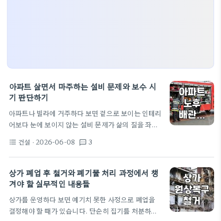
아파트 살면서 마주하는 설비 문제와 보수 시
기 판단하기
아파트나 빌라에 거주하다 보면 겉으로 보이는 인테리
어보다 눈에 보이지 않는 설비 문제가 삶의 질을 좌우
하는 경우가 많습니다. 특히 연식이 10년이 넘어가는
건설
· 2026-06-08
3
format_list_bulleted
textsms
구축 아파트로 이사를 가거나 거주 중이라면 화장실
변기 물빠짐 현상이나 원인 모를 누수, 배관 노후화와
같은 문제들을 한 번쯤은 겪게 됩니다. 인테리어 공사
상가 폐업 후 철거와 폐기물 처리 과정에서 챙
는 예쁘게 꾸미는 것에서 끝나지만, 설비는 한번 문제
겨야 할 실무적인 내용들
가 생기면 시간과 비용이 꽤 많이 소요되는 작업이라
상가를 운영하다 보면 예기치 못한 사정으로 폐업을
미리 상태를 파악하는 것이 중요합니다. 가장 흔하게
결정해야 할 때가 있습니다. 단순히 집기를 처분하는
겪는 설비 트러블 중 하나는 욕실 변기와 욕조 배수구