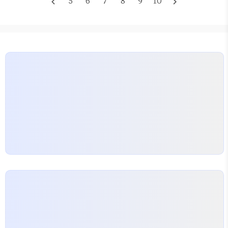
5
6
7
8
9
10
navigate_before
navigate_next
비용 대비 효율을 따지면 고민이 깊어지는 소재다. 국
제 알루미늄 가격이 널뛰는 상황에서 이 폐자재를 단
순히 고철로 던질 것인지 아니면 재활용 경로를 다르
게 짤 것인지 결정하는 것도 철거 팀장의 역량이다. 현
장에서 알루미늄 압출 제품을 보면 강철과 달리 부식
에 강하다는 장점이…