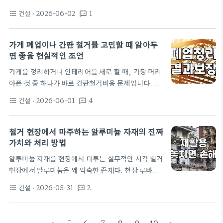
것이었습니다. 현실과 기대 사이의 괴리 일산폐기물
라, 일반 상가나 주택 리모델링 현장에서도 철거는 첫
처리를 위해 여러 경로를 알아보다 보면 '방문 수거 전
건설
· 2026-06-02
1
format_list_bulleted
textsms
단추를 끼우는 매우 중요한 과정입니다. 흔히 철거를
문 업체'들이 많이 보입니다. 비용은…
단순히 건물을 허무는 일로만 생각하기 쉽지만, 실제
현장에서는 법적 절차와 안전 규제가 매우 까다롭게
가게 폐업이나 간판 철거를 고민할 때 알아두
적용됩니다. 특히 성남처럼 구도심의 경우, 골목이 좁
면 좋을 현실적인 조언
고 주변 거주 밀집도가 높아 단순 철거 작업 이상의 세
가게를 정리하거나 인테리어를 새로 할 때, 가장 머리
심함이 요구됩니다. 견적을 문의하기 전, 자신이 진행
아픈 것 중 하나가 바로 간판철거비용 문제입니다. 흔
하려는 철거가 단순 내부 철거(인테리어 철거)인지,
히들 견적만 물어보고 싼 곳에 맡기면 끝이라고 생각
아니면 건축물 전체를 해체하는 대규모 공사인지 명확
건설
· 2026-06-01
4
format_list_bulleted
textsms
하는데, 사실 이 과정에서 발생하는 변수는 생각보다
히 구분해야 합니다.…
훨씬 복잡합니다. 제가 예전에 작은 카페를 정리할 때
겪었던 일인데, 간판 업체에서 제시한 철거 견적만 믿
철거 현장에서 마주하는 알루미늄 자재의 진짜
고 일을 진행했다가 나중에 외벽 마감 처리가 제대로
가치와 처리 방법
안 되어 원상복구 비용으로 보증금에서 꽤 큰돈을 떼
알루미늄 자재를 현장에서 다루는 실무적인 시각 철거
였던 기억이 납니다. 철거는 단순히 떼어내는 게 전부
현장에서 알루미늄은 꽤 익숙한 존재다. 천장 루바나
가 아니다 많은 분이 실수하는 지점은 '철거'를 단순히
알루미늄 몰드처럼 마감재로 쓰인 경우도 있고 간혹
간판을 벽에서 떼어내는 행위로만 생각한다는 겁니
건설
· 2026-05-31
2
format_list_bulleted
textsms
경량 스터드 공사에서 골조를 잡을 때 사용하는 부속
다.…
품을 마주하기도 한다. 실무자 입장에서 알루미늄은
철보다 가볍고 가공이 쉬워 작업 시간을 단축해주지만