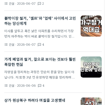
것에서 끝나는 것이 아니라, 임대차 계약 당시 맺었던
입니다. 변기 물빠짐 현상이 지속되면 배관 내부의…
건설
· 2026-06-07
2
format_list_bulleted
textsms
원상복구 조항을 이행하는 과정이 생각보다 복잡하고
비용도 많이 듭니다. 특히 철거 과정에서 발생하는 방
대한 양의 폐기물은 자영업자가 직접 처리하기 어려운
붙박이장 철거, ‘셀프’와 ‘업체’ 사이에서 고민
경우가 많아 전문 업체의 도움을 받는 것이 필수적입
하는 당신에게
니다. 철거와 폐기물 처리의 기본 흐름 가장 먼저 고려
이사를 앞두고 혹은 낡은 아파트를 수리하면서 가장
해야 할 것은 철거 범위입니다. 임대인과 처음 계약할
먼저 마주하는 벽이 바로 붙박이장 철거입니다. 인테
때 작성한 원상복구 합의서가 기준이 됩니다. 단순히
리어 커뮤니티에서는 늘 '셀프로 하면 비용을 아낀
내부 집기만 빼내는 원상복구가 아니라, 바닥재, 천장
건설
· 2026-06-07
4
format_list_bulleted
textsms
다'는 무용담이 올라오지만, 막상 현장을 겪어보면 말
형 에어컨,…
처럼 쉬운 일은 결코 아닙니다. 저도 몇 년 전 청주 구
축 아파트로 이사하면서 안방 붙박이장을 직접 뜯어내
가게 폐업과 철거, 겉으로 보이는 것보다 훨씬
려다 중간에 포기하고 결국 업체에 연락했던 뼈아픈
복잡한 현실
경험이 있습니다. 셀프 철거, 기대와 현실의 괴리 인터
자영업을 정리하는 과정은 단순히 문을 닫는 일이 아
넷에서 본 대로 전동 드릴 하나 들고 시작했습니다. 처
닙니다. 저 또한 3년 전 운영하던 매장을 정리하며 철
음 1시간은 순조로웠습니다. 문짝을 떼어내고 내부 선
거업체를 불렀다가 생각지도 못한 지출과 갈등으로 고
반을 분리할 때까지만 해도 '이 정도면 10만 원은 아꼈
건설
· 2026-06-06
4
format_list_bulleted
textsms
생한 기억이 있습니다. 많은 사장님이 폐업 결정을 내
다'며 스스로 대견해했죠.…
린 뒤 가장 먼저 하는 실수가 '철거 견적만 낮추면 된
다'는 생각입니다. 하지만 실제로 현장에서 겪어보면,
상가 원상복구 하려다 며칠을 고생했네
철거라는 작업은 구조 안전부터 폐기물 처리, 그리고