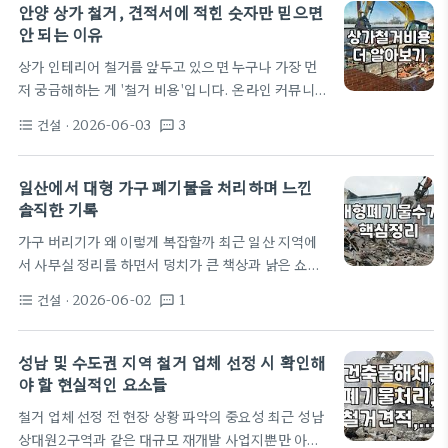
야 한다. 흔히들 철거만 하면 끝이라고 생각하지만 상
안양 상가 철거, 견적서에 적힌 숫자만 믿으면
가 내부에 위반 건축물이나 무단 증축 부분이 있다면
안 되는 이유
철거 과정에서 이행강제금 문제가 불거질 수 있다. 특
상가 인테리어 철거를 앞두고 있으면 누구나 가장 먼
히 대전 지역은 도심지 상권이 밀집되어 있어 주변 민
저 궁금해하는 게 '철거 비용'입니다. 온라인 커뮤니티
원 발생 소지가 높으므로 사전에 공정표를 작성하고
나 안양철거업체 견적 게시판에 대략적인 금액이라도
관리 사무소와 소통하는 과정이 필요하다. 필수 서류
건설
· 2026-06-03
3
format_list_bulleted
textsms
알려달라고 애원해보지만, 돌아오는 답변은 늘 '현장
로는 철거 일정표와 폐기물 배출…
상황을 봐야 한다'는 원론적인 말뿐이죠. 저도 30대
중반에 처음 제 가게를 정리할 때, 이 답변이 업체들의
일산에서 대형 가구 폐기물을 처리하며 느낀
상술인 줄로만 알았습니다. 하지만 직접 경험해보니,
솔직한 기록
이 분야는 '변수'가 곧 비용인 곳이더군요. 가장 흔한
가구 버리기가 왜 이렇게 복잡할까 최근 일산 지역에
실수는 철거를 단순한 '부수는 작업'으로만 생각하는
서 사무실 정리를 하면서 덩치가 큰 책상과 낡은 쇼파
겁니다. 철거는 오히려 '폐기물 처리'와 '원상복구 범
버리기를 시도했다가 며칠을 고생했습니다. 보통은
위 설정' 싸움입니다. 제가 예전에 운영하던 15평 남
건설
· 2026-06-02
1
format_list_bulleted
textsms
지자체 사이트에 들어가서 스티커를 붙이면 끝이라고
짓한 매장에서 가벽 철거를 진행할 때였습니다.…
생각하잖아요? 그런데 이게 막상 해보면 상황이 정말
다릅니다. 제가 겪은 가장 큰 실수는 '무료 수거'라는
성남 및 수도권 지역 철거 업체 선정 시 확인해
달콤한 말만 믿고 중고 가구 업체 여러 곳에 연락을 돌
야 할 현실적인 요소들
렸던 일입니다. 돌아오는 대답은 한결같았죠. '제품 상
철거 업체 선정 전 현장 상황 파악의 중요성 최근 성남
태가 판매용으로 적합하지 않아서 방문이 어렵다'는
상대원2구역과 같은 대규모 재개발 사업지뿐만 아니