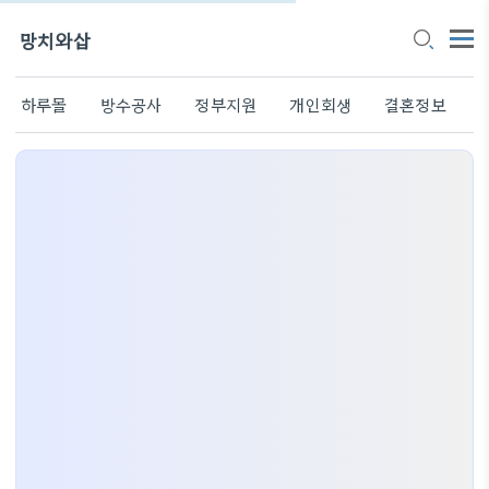
망치와삽
하루몰
방수공사
정부지원
개인회생
결혼정보