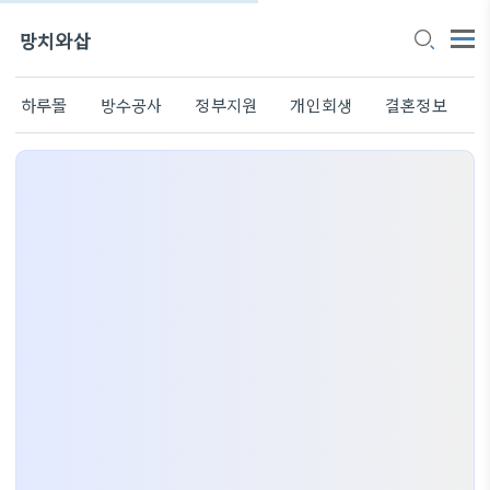
망치와삽
하루몰
방수공사
정부지원
개인회생
결혼정보