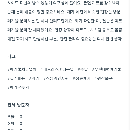
사이드 패널의 방수 성능이 의구심이 들어요. 관련 자료를 찾아봐야겠네요.
골재 분리 배출이 정말 중요하네요. 제가 이전에 비슷한 현장을 방문했을 때도 이렇게 철저하게 분류하지 않은…
폐기물 분리하는 팁 하나 알려드릴게요. 제가 작업할 때, 철근은 따로 모아두고 골재는 색깔별로 구분해서 보관했는데,…
폐기물 분리 잘 해야겠어요. 현장 상황이 다르고, 시스템 등록도 꼼꼼히 확인해야 하니까.
대전 화재 사고 말씀하신 부분, 안전 관리의 중요성을 다시 한번 생각하게 되네요. 특히 규모가 큰…
태그
#폐기물처리업체
#매트리스버리는법
#수납
#부천대형폐기물
#철거비용
#폐기
#소상공인지원
#장롱폐기
#원상복구
#폐가전수거
전체 방문자
오늘
0
어제
0