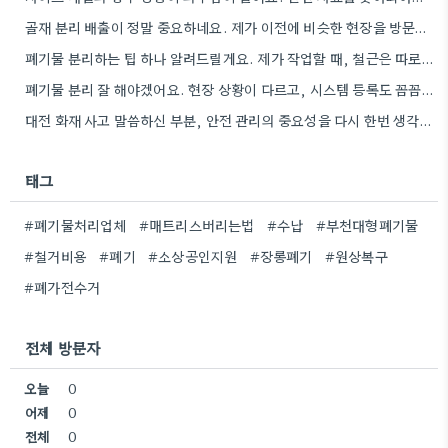
골재 분리 배출이 정말 중요하네요. 제가 이전에 비슷한 현장을 방문했을 때도 이렇게 철저하게 분류하지 않은…
폐기물 분리하는 팁 하나 알려드릴게요. 제가 작업할 때, 철근은 따로 모아두고 골재는 색깔별로 구분해서 보관했는데,…
폐기물 분리 잘 해야겠어요. 현장 상황이 다르고, 시스템 등록도 꼼꼼히 확인해야 하니까.
대전 화재 사고 말씀하신 부분, 안전 관리의 중요성을 다시 한번 생각하게 되네요. 특히 규모가 큰…
태그
#폐기물처리업체
#매트리스버리는법
#수납
#부천대형폐기물
#철거비용
#폐기
#소상공인지원
#장롱폐기
#원상복구
#폐가전수거
전체 방문자
오늘
0
어제
0
전체
0