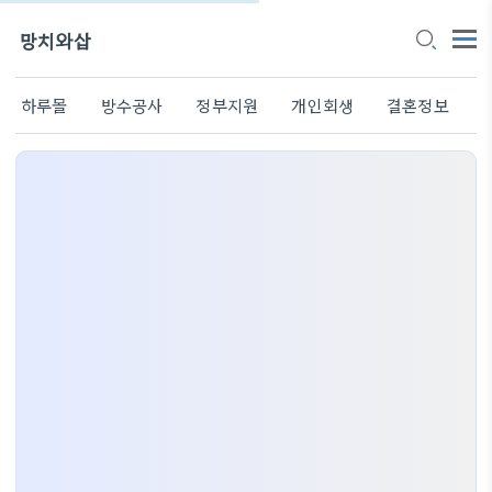
망치와삽
하루몰
방수공사
정부지원
개인회생
결혼정보