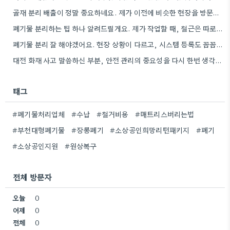
골재 분리 배출이 정말 중요하네요. 제가 이전에 비슷한 현장을 방문했을 때도 이렇게 철저하게 분류하지 않은…
폐기물 분리하는 팁 하나 알려드릴게요. 제가 작업할 때, 철근은 따로 모아두고 골재는 색깔별로 구분해서 보관했는데,…
폐기물 분리 잘 해야겠어요. 현장 상황이 다르고, 시스템 등록도 꼼꼼히 확인해야 하니까.
대전 화재 사고 말씀하신 부분, 안전 관리의 중요성을 다시 한번 생각하게 되네요. 특히 규모가 큰…
태그
#폐기물처리업체
#수납
#철거비용
#매트리스버리는법
#부천대형폐기물
#장롱폐기
#소상공인희망리턴패키지
#폐기
#소상공인지원
#원상복구
전체 방문자
오늘
0
어제
0
전체
0