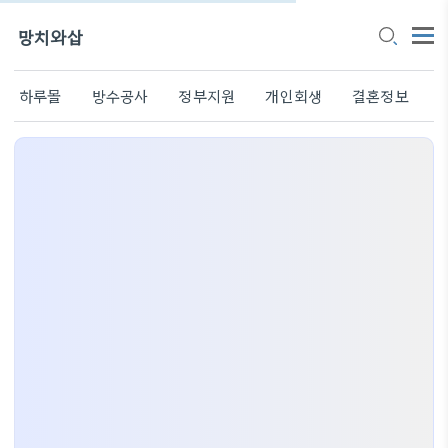
망치와삽
하루몰
방수공사
정부지원
개인회생
결혼정보