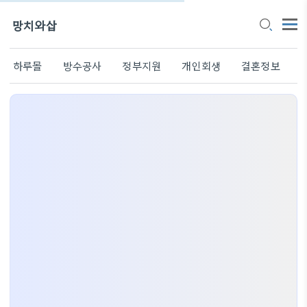
망치와삽
하루몰
방수공사
정부지원
개인회생
결혼정보