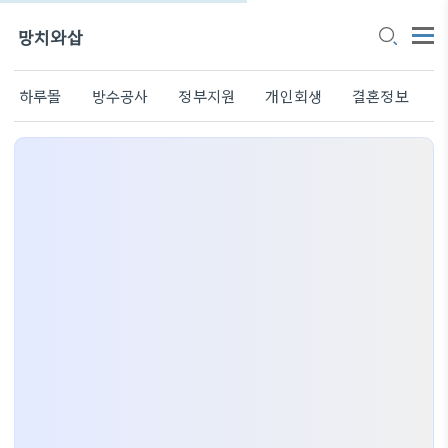
망치와삽
하루몰
방수공사
정부지원
개인회생
결혼정보