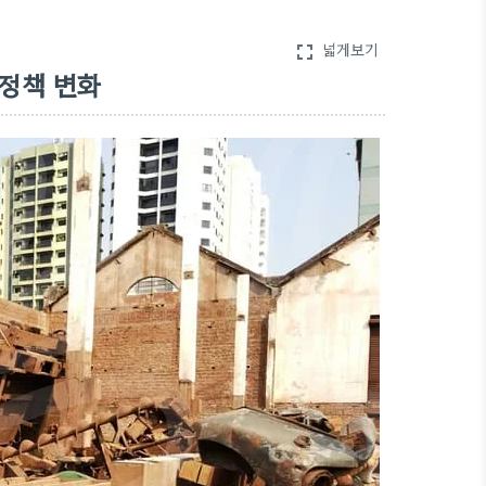
넓게보기
fullscreen
정책 변화