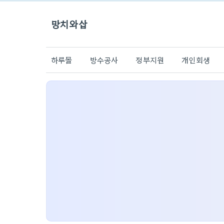
망치와삽
하루몰
방수공사
정부지원
개인회생