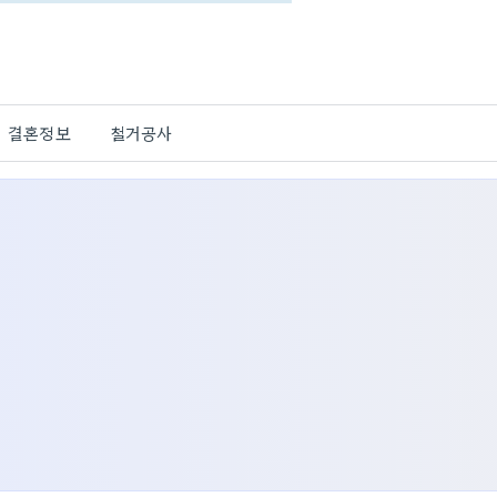
결혼정보
철거공사