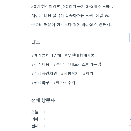
50명 현장이라면, 20리터 용기 3~5개 정도를 준비하는 게 현실적인 숫자 같아요. 뼈나 씨앗 같은 건…
시간과 비용 절약에 집중하려는 노력, 정말 중요하네요. 특히 현장마다 상황이 다 다르니까, 획일적인 방법보다는 현장…
운송비 때문에 생각보다 훨씬 비싸질 수 있더라구요. 특히 오래된 자재는 부식도 심할 것 같아요.
태그
#폐기물처리업체
#부천대형폐기물
#철거비용
#수납
#매트리스버리는법
#소상공인지원
#장롱폐기
#폐기
#원상복구
#폐가전수거
전체 방문자
오늘
0
어제
0
전체
0