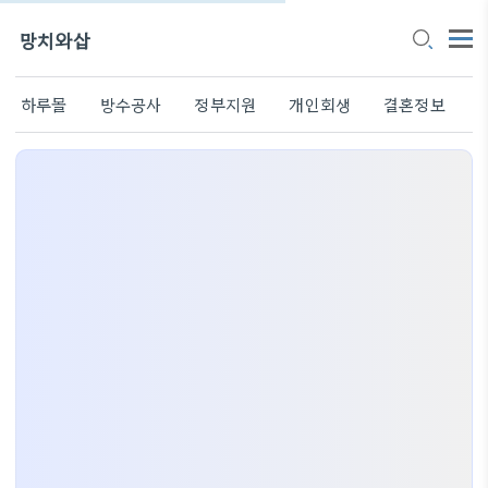
망치와삽
하루몰
방수공사
정부지원
개인회생
결혼정보