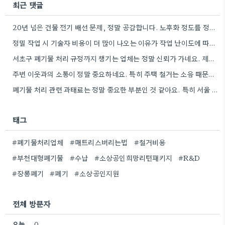
최근 댓글
20년 넘은 건물 전기 배선 문제, 정말 공감합니다. 노후화 정도를 정확히 파악하는 게 중요할 것…
정밀 작업 시 기술자 비용이 더 많이 나오는 이유가 작업 난이도에 따라 장비 종류도 달라지기…
서초구 폐기물 처리 규정까지 챙기는 업체는 정말 신뢰가 가네요. 제가 이사할 곳이 서초구라, 혹시 이런…
주변 이웃과의 소통이 정말 중요하네요. 특히 주택 철거는 소음 때문에 신경 쓰이는 분들이 많을 텐데,…
폐기물 처리 관련 과태료는 정말 중요한 부분인 것 같아요. 특히 서울 같은 곳은 단속이 철저하니까요.
태그
#폐기물처리업체
#매트리스버리는법
#철거비용
#부천대형폐기물
#수납
#소상공인희망리턴패키지
#R&D
#장롱폐기
#폐기
#소상공인지원
전체 방문자
오늘
0