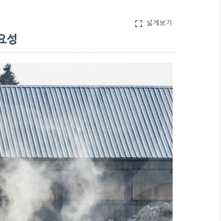
넓게보기
fullscreen
요성