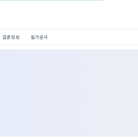
결혼정보
철거공사