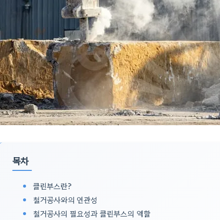
목차
클린부스란?
철거공사와의 연관성
철거공사의 필요성과 클린부스의 역할