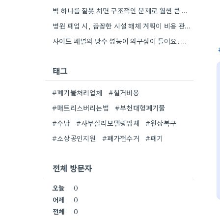
벽 하나를 잘못 치면 구조적인 문제로 훨씬 큰 비용이 나올 수 있다는 점이 와닿네요. 꼼꼼히…
병원 폐업 시, 꼼꼼한 시설 해체 계획이 비용 관리만큼 중요할 것 같아요.
사이드 패널의 방수 성능이 의구심이 들어요. 관련 자료를 찾아봐야겠네요.
태그
#폐기물처리업체
#철거비용
#매트리스버리는법
#부천대형폐기물
#수납
#사무실리모델링업체
#원상복구
#소상공인지원
#폐가전수거
#폐기
전체 방문자
오늘
0
어제
0
전체
0