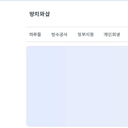
망치와삽
하루몰
방수공사
정부지원
개인회생