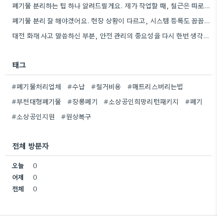
폐기물 분리하는 팁 하나 알려드릴게요. 제가 작업할 때, 철근은 따로 모아두고 골재는 색깔별로 구분해서 보관했는데,…
폐기물 분리 잘 해야겠어요. 현장 상황이 다르고, 시스템 등록도 꼼꼼히 확인해야 하니까.
대전 화재 사고 말씀하신 부분, 안전 관리의 중요성을 다시 한번 생각하게 되네요. 특히 규모가 큰…
태그
#폐기물처리업체
#수납
#철거비용
#매트리스버리는법
#부천대형폐기물
#장롱폐기
#소상공인희망리턴패키지
#폐기
#소상공인지원
#원상복구
전체 방문자
오늘
0
어제
0
전체
0