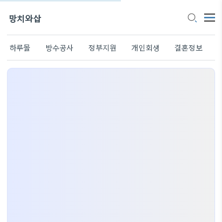
망치와삽
하루몰
방수공사
정부지원
개인회생
결혼정보