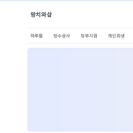
망치와삽
하루몰
방수공사
정부지원
개인회생