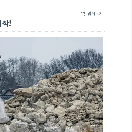
넓게보기
fullscreen
시작!