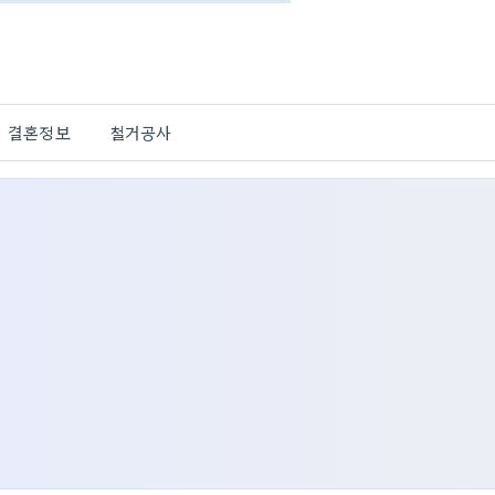
결혼정보
철거공사