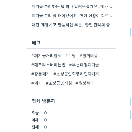
폐기물 분리하는 팁 하나 알려드릴게요. 제가 작업할 때, 철근은 따로 모아두고 골재는 색깔별로 구분해서 보관했는데,…
폐기물 분리 잘 해야겠어요. 현장 상황이 다르고, 시스템 등록도 꼼꼼히 확인해야 하니까.
대전 화재 사고 말씀하신 부분, 안전 관리의 중요성을 다시 한번 생각하게 되네요. 특히 규모가 큰…
태그
#폐기물처리업체
#수납
#철거비용
#매트리스버리는법
#부천대형폐기물
#장롱폐기
#소상공인희망리턴패키지
#폐기
#소상공인지원
#원상복구
전체 방문자
오늘
0
어제
0
전체
0