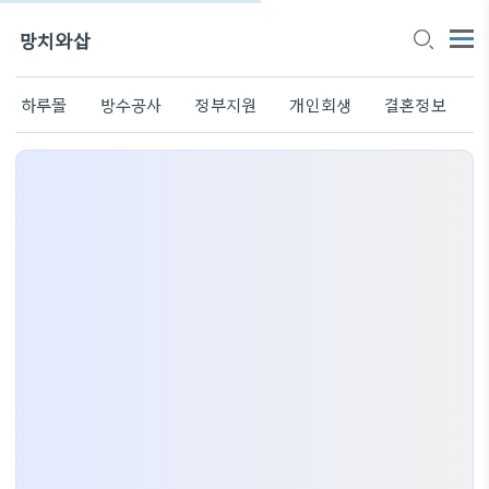
망치와삽
하루몰
방수공사
정부지원
개인회생
결혼정보