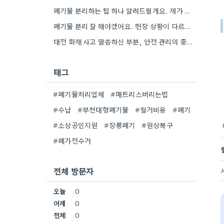
폐기물 분리하는 팁 하나 알려드릴게요. 제가 작업할 때, 철근은 따로 모아두고 골재는 색깔별로 구분해서 보관했는데,…
폐기물 분리 잘 해야겠어요. 현장 상황이 다르고, 시스템 등록도 꼼꼼히 확인해야 하니까.
대전 화재 사고 말씀하신 부분, 안전 관리의 중요성을 다시 한번 생각하게 되네요. 특히 규모가 큰…
태그
#폐기물처리업체
#매트리스버리는법
#수납
#부천대형폐기물
#철거비용
#폐기
#소상공인지원
#장롱폐기
#원상복구
#폐가전수거
전체 방문자
오늘
0
어제
0
전체
0