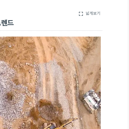
넓게보기
fullscreen
트렌드