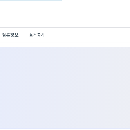
결혼정보
철거공사