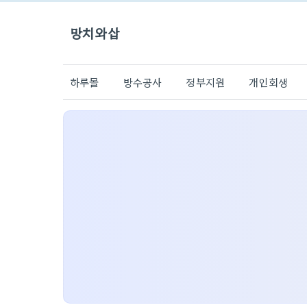
망치와삽
하루몰
방수공사
정부지원
개인회생