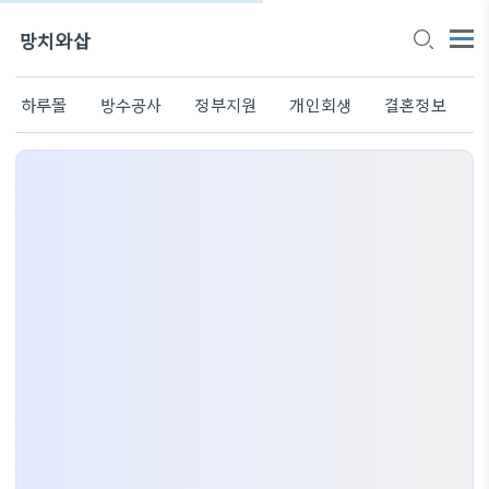
망치와삽
하루몰
방수공사
정부지원
개인회생
결혼정보