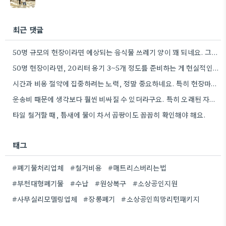
최근 댓글
50명 규모의 현장이라면 예상되는 음식물 쓰레기 양이 꽤 되네요. 그때 그만큼 준비해야겠어요.
50명 현장이라면, 20리터 용기 3~5개 정도를 준비하는 게 현실적인 숫자 같아요. 뼈나 씨앗 같은 건…
시간과 비용 절약에 집중하려는 노력, 정말 중요하네요. 특히 현장마다 상황이 다 다르니까, 획일적인 방법보다는 현장…
운송비 때문에 생각보다 훨씬 비싸질 수 있더라구요. 특히 오래된 자재는 부식도 심할 것 같아요.
타일 철거할 때, 틈새에 물이 차서 곰팡이도 꼼꼼히 확인해야 해요.
태그
#폐기물처리업체
#철거비용
#매트리스버리는법
#부천대형폐기물
#수납
#원상복구
#소상공인지원
#사무실리모델링업체
#장롱폐기
#소상공인희망리턴패키지