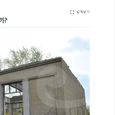
넓게보기
fullscreen
까?