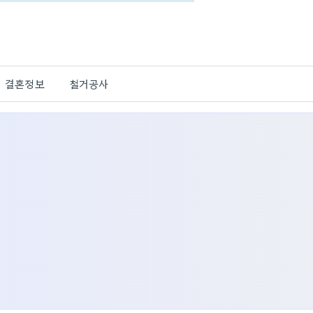
결혼정보
철거공사