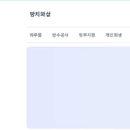
망치와삽
하루몰
방수공사
정부지원
개인회생