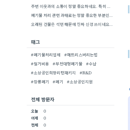
주변 이웃과의 소통이 정말 중요하네요. 특히 주택 철거는 소음 때문에 신경 쓰이는 분들이 많을 텐데,…
폐기물 처리 관련 과태료는 정말 중요한 부분인 것 같아요. 특히 서울 같은 곳은 단속이 철저하니까요.
오래된 건물은 석면 때문에 진짜 신경 쓰이네요. 업체 선정할 때 안전 관련 정보 꼼꼼히 확인해야겠어요.
태그
#폐기물처리업체
#매트리스버리는법
#철거비용
#부천대형폐기물
#수납
#소상공인희망리턴패키지
#R&D
#장롱폐기
#폐기
#소상공인지원
전체 방문자
오늘
0
어제
0
전체
0