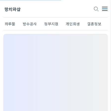
망치와삽
하루몰
방수공사
정부지원
개인회생
결혼정보