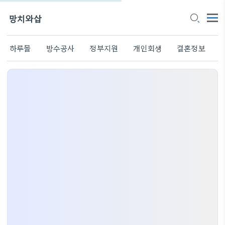
망치와삽
하루몰
방수공사
정부지원
개인회생
결혼정보