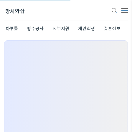
망치와삽
하루몰
방수공사
정부지원
개인회생
결혼정보