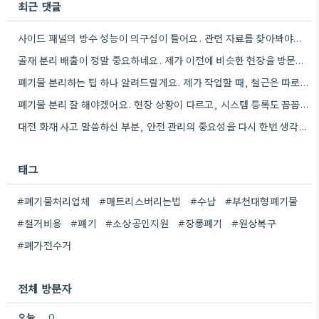
최근 댓글
사이드 패널의 방수 성능이 의구심이 들어요. 관련 자료를 찾아봐야겠네요.
골재 분리 배출이 정말 중요하네요. 제가 이전에 비슷한 현장을 방문했을 때도 이렇게 철저하게 분류하지 않은…
폐기물 분리하는 팁 하나 알려드릴게요. 제가 작업할 때, 철근은 따로 모아두고 골재는 색깔별로 구분해서 보관했는데,…
폐기물 분리 잘 해야겠어요. 현장 상황이 다르고, 시스템 등록도 꼼꼼히 확인해야 하니까.
대전 화재 사고 말씀하신 부분, 안전 관리의 중요성을 다시 한번 생각하게 되네요. 특히 규모가 큰…
태그
#폐기물처리업체
#매트리스버리는법
#수납
#부천대형폐기물
#철거비용
#폐기
#소상공인지원
#장롱폐기
#원상복구
#폐가전수거
전체 방문자
오늘
0