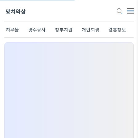
망치와삽
하루몰
방수공사
정부지원
개인회생
결혼정보