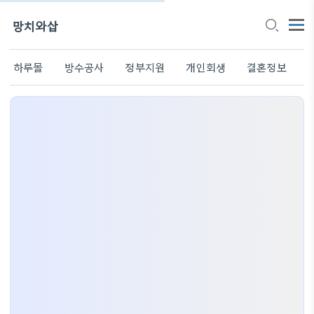
망치와삽
하루몰
방수공사
정부지원
개인회생
결혼정보