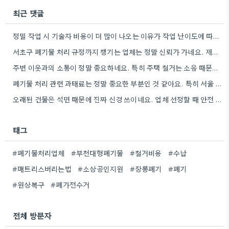
최근 댓글
정밀 작업 시 기술자 비용이 더 많이 나오는 이유가 작업 난이도에 따라 장비 종류도 달라지기…
서초구 폐기물 처리 규정까지 챙기는 업체는 정말 신뢰가 가네요. 제가 이사할 곳이 서초구라, 혹시 이런…
주변 이웃과의 소통이 정말 중요하네요. 특히 주택 철거는 소음 때문에 신경 쓰이는 분들이 많을 텐데,…
폐기물 처리 관련 과태료는 정말 중요한 부분인 것 같아요. 특히 서울 같은 곳은 단속이 철저하니까요.
오래된 건물은 석면 때문에 진짜 신경 쓰이네요. 업체 선정할 때 안전 관련 정보 꼼꼼히 확인해야겠어요.
태그
#폐기물처리업체
#부천대형폐기물
#철거비용
#수납
#매트리스버리는법
#소상공인지원
#장롱폐기
#폐기
#원상복구
#폐가전수거
전체 방문자