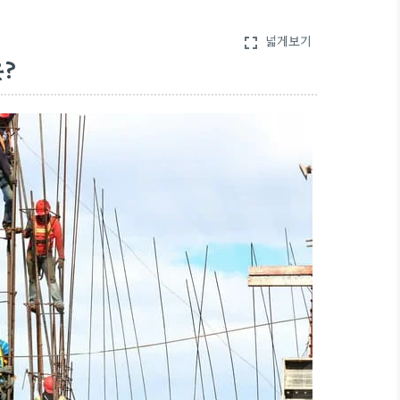
넓게보기
fullscreen
은?