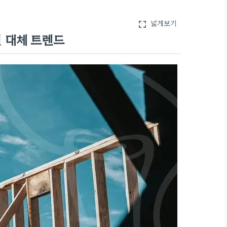
넓게보기
fullscreen
 대체 트렌드