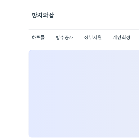
망치와삽
하루몰
방수공사
정부지원
개인회생