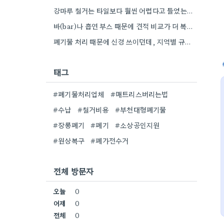
강마루 철거는 타일보다 훨씬 어렵다고 들었는데, 아트월 자재에 따라 작업 난이도가 많이 달라지긴 하나봐요.
바(bar)나 흡연 부스 때문에 견적 비교가 더 복잡해지긴 하네요. 특히 오래된 가게의 경우, 숨겨진 마감재…
폐기물 처리 때문에 신경 쓰이던데, 지역별 규정 확인은 필수인 것 같아요.
태그
#폐기물처리업체
#매트리스버리는법
#수납
#철거비용
#부천대형폐기물
#장롱폐기
#폐기
#소상공인지원
#원상복구
#폐가전수거
전체 방문자
오늘
0
어제
0
전체
0