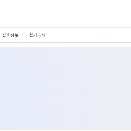
결혼정보
철거공사