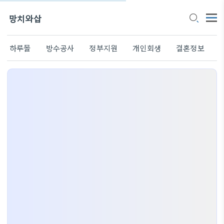
망치와삽
하루몰
방수공사
정부지원
개인회생
결혼정보