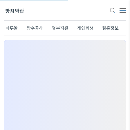
망치와삽
하루몰
방수공사
정부지원
개인회생
결혼정보