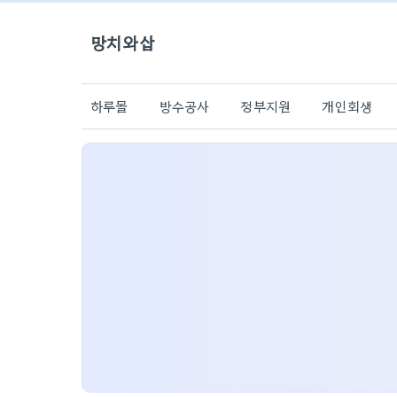
망치와삽
하루몰
방수공사
정부지원
개인회생