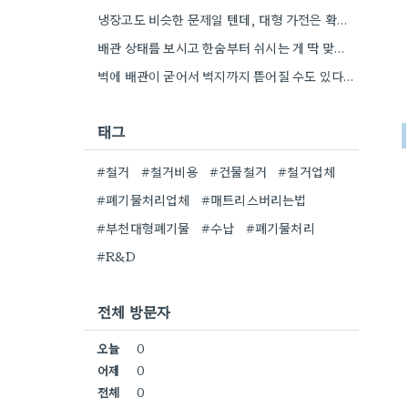
냉장고도 비슷한 문제일 텐데, 대형 가전은 확실히 이런 복잡한 절차가 필요하네요.
배관 상태를 보시고 한숨부터 쉬시는 게 딱 맞았어요. 벽에 배관이 이렇게 굳어있는 경우가 많아서요.
벽에 배관이 굳어서 벽지까지 뜯어질 수도 있다니, 정말 걱정되네요. 전문가 말씀처럼 주의해야 하는 부분이 많았어요.
태그
#철거
#철거비용
#건물철거
#철거업체
#폐기물처리업체
#매트리스버리는법
#부천대형폐기물
#수납
#폐기물처리
#R&D
전체 방문자
오늘
0
어제
0
전체
0