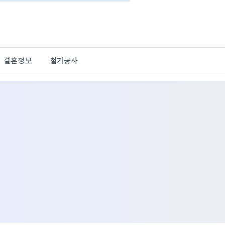
결혼정보
철거공사