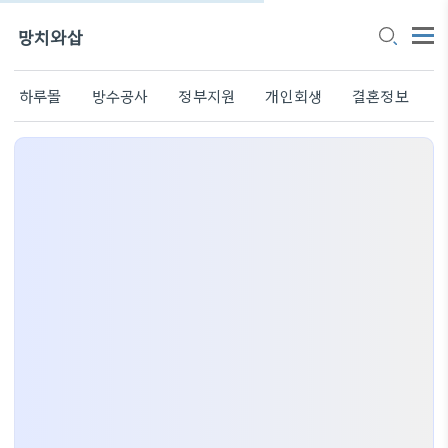
망치와삽
하루몰
방수공사
정부지원
개인회생
결혼정보