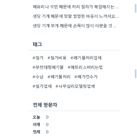
폐유리나 석면 때문에 처리 절차가 복잡해지는 거 보니, 건물 오래된 만큼 이런 문제도 꼼꼼히 확인해야겠어요.
샌딩 기계 때문에 정말 찜찜한 마음이 느껴져요. 전문가가 하는 일은 단순한 노동력 그 이상인 것…
샌딩 기계 무게 때문에 손목이 많이 아팠을 것 같아요. 저도 비슷한 경험이 있어서 그런 부분…
태그
#철거
#철거비용
#폐기물처리업체
#부천대형폐기물
#매트리스버리는법
#수납
#폐기물처리
#폐가전수거
#철거업체
#사무실리모델링업체
전체 방문자
오늘
0
어제
0
전체
0