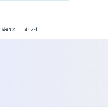
결혼정보
철거공사