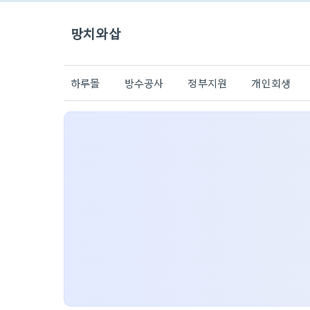
망치와삽
하루몰
방수공사
정부지원
개인회생