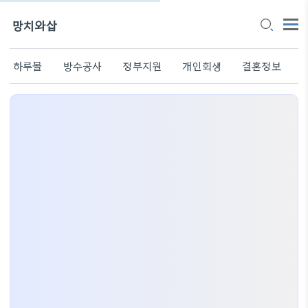
망치와삽
하루몰
방수공사
정부지원
개인회생
결혼정보