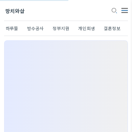
망치와삽
하루몰
방수공사
정부지원
개인회생
결혼정보