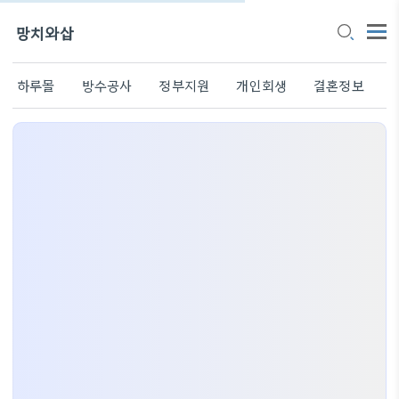
망치와삽
하루몰
방수공사
정부지원
개인회생
결혼정보