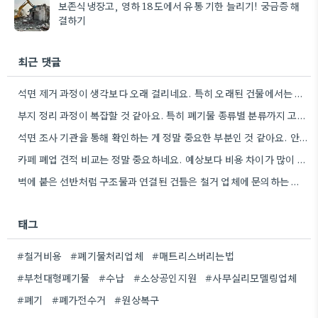
보존식냉장고, 영하 18도에서 유통 기한 늘리기! 궁금증 해
결하기
최근 댓글
석면 제거 과정이 생각보다 오래 걸리네요. 특히 오래된 건물에서는 이런 부분에 더 신경 써야 할…
부지 정리 과정이 복잡할 것 같아요. 특히 폐기물 종류별 분류까지 고려하면 더욱 그렇겠죠.
석면 조사 기관을 통해 확인하는 게 정말 중요한 부분인 것 같아요. 안전 때문에 비용보다 더…
카페 폐업 견적 비교는 정말 중요하네요. 예상보다 비용 차이가 많이 날 수 있어서요.
벽에 붙은 선반처럼 구조물과 연결된 건들은 철거 업체에 문의하는 게 맞다고 생각해요. 제가 이전 가게…
태그
#철거비용
#폐기물처리업체
#매트리스버리는법
#부천대형폐기물
#수납
#소상공인지원
#사무실리모델링업체
#폐기
#폐가전수거
#원상복구