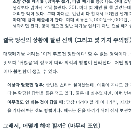
소량 건설 폐기물 (강마루 철거, 타일 폐기물 등):
나도 전에 살던
생각보다 많아서 깜짝 놀랐다. 50L 마대 몇 개면 될 줄 알았는데
처리한 적이 있다. 그때 마대값, 인건비 다 합쳐서 10만원 넘게
마대’에 담아 배출해야 한다. 마대 비용은 2,000원~5,000원,
생각하면 된다. 양이 많으면 일반 폐기물 업체가 아닌 건설 폐기
결국 당신의 상황에 달린 선택 (그리고 몇 가지 주의점
대형폐기물 처리는 ‘이게 무조건 정답이다’ 할 수 없는 영역이다. 
엇보다 ‘귀찮음’의 정도에 따라 최적의 방법이 달라진다. 어떤 
이나 불편함이 생길 수 있다.
예상과 달랐던 경우:
한번은 스티커 붙여놨는데, 이틀이 지나도 안 
다’는 황당한 답변을 들은 적도 있다. 물론 내 실수였지만, 이런 변
아무것도 안 하는 것이 답일 때:
당장 버려야 할 게 아니라면, 지자체
을 기다려보는 것도 방법이다. 때로는 돈을 아끼기 위해 잠시 보관하
그래서, 어떻게 해야 할까? (마무리 조언)