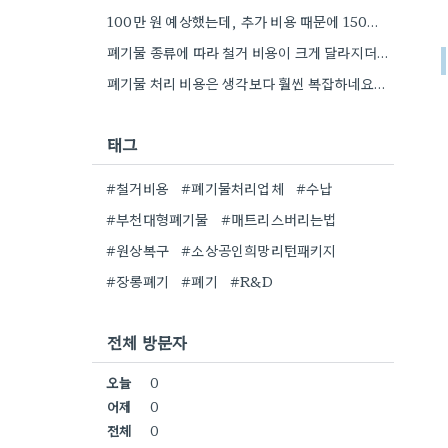
100만 원 예상했는데, 추가 비용 때문에 150만 원이 넘었다고 하니, 오래된 집일수록 예상보다 훨씬 부담될…
폐기물 종류에 따라 철거 비용이 크게 달라지더라고요. 특히 대형 가구는 추가 비용이 발생할 수 있다는…
폐기물 처리 비용은 생각보다 훨씬 복잡하네요. 제가 이전 집에서 작은 가구만 직접 처리했는데, 그 정도면…
태그
#철거비용
#폐기물처리업체
#수납
#부천대형폐기물
#매트리스버리는법
#원상복구
#소상공인희망리턴패키지
#장롱폐기
#폐기
#R&D
전체 방문자
오늘
0
어제
0
전체
0