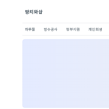
망치와삽
하루몰
방수공사
정부지원
개인회생