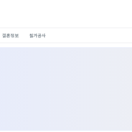
결혼정보
철거공사