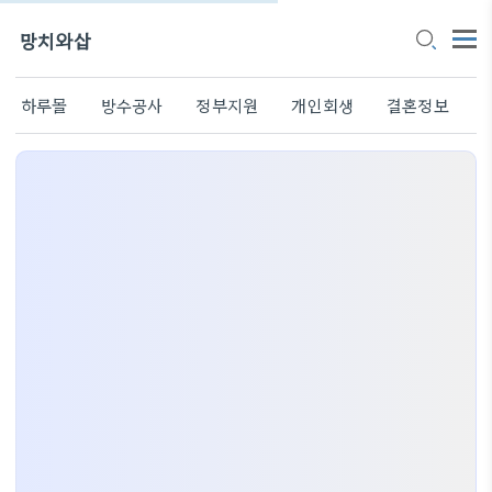
망치와삽
하루몰
방수공사
정부지원
개인회생
결혼정보