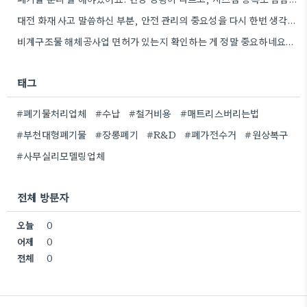
대전 화재 사고 말씀하신 부분, 안전 관리의 중요성을 다시 한번 생각하게 되네요. 특히 규모가 큰…
비계구조물 해체공사업 면허가 있는지 확인하는 게 정말 중요하네요. 저도 이전 철거 시 이런 부분을 꼼꼼히…
태그
#폐기물처리업체
#수납
#철거비용
#매트리스버리는법
#부천대형폐기물
#장롱폐기
#R&D
#폐가전수거
#원상복구
#사무실리모델링업체
전체 방문자
오늘
0
어제
0
전체
0