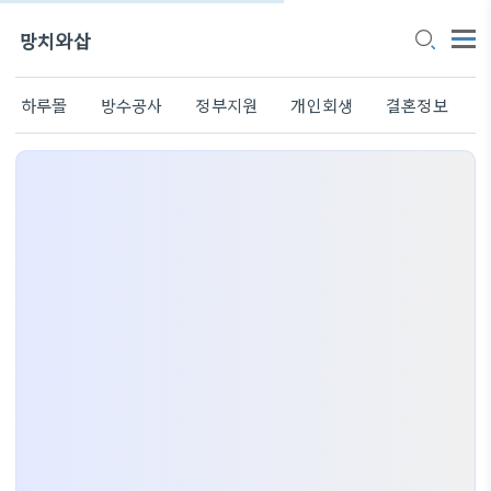
망치와삽
하루몰
방수공사
정부지원
개인회생
결혼정보