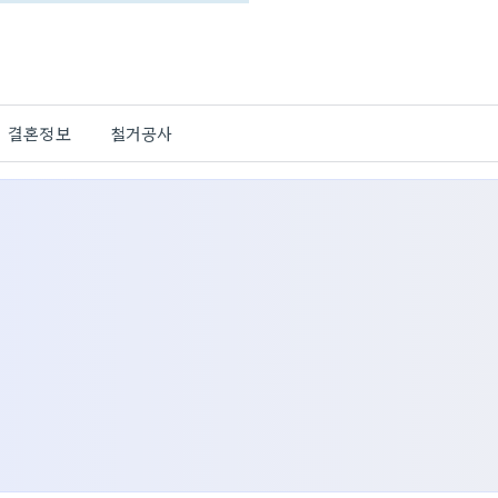
결혼정보
철거공사