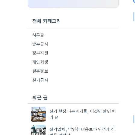
전체 카테고리
하루몰
방수공사
정부지원
개인회생
결혼정보
철거공사
최근 글
철거 현장 나무폐기물, 이것만 알면 처
리 끝
철거업체, 막연한 비용보다 안전과 신
뢰를 따져야