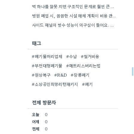
벽 하나를 잘못 치면 구조적인 문제로 훨씬 큰 비용이 나올 수 있다는 점이 와닿네요. 꼼꼼히…
병원 폐업 시, 꼼꼼한 시설 해체 계획이 비용 관리만큼 중요할 것 같아요.
사이드 패널의 방수 성능이 의구심이 들어요. 관련 자료를 찾아봐야겠네요.
태그
#폐기물처리업체
#수납
#철거비용
#부천대형폐기물
#매트리스버리는법
#원상복구
#R&D
#장롱폐기
#소상공인희망리턴패키지
#폐기
전체 방문자
오늘
0
어제
0
전체
0