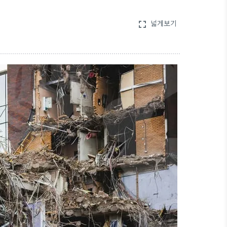
넓게보기
fullscreen