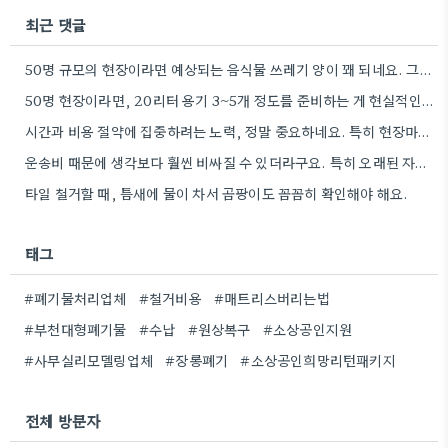
최근 댓글
50명 규모의 현장이라면 예상되는 음식물 쓰레기 양이 꽤 되네요. 그때 그만큼 준비해야겠어요.
50명 현장이라면, 20리터 용기 3~5개 정도를 준비하는 게 현실적인 숫자 같아요. 뼈나 씨앗 같은 건…
시간과 비용 절약에 집중하려는 노력, 정말 중요하네요. 특히 현장마다 상황이 다 다르니까, 획일적인 방법보다는 현장…
운송비 때문에 생각보다 훨씬 비싸질 수 있더라구요. 특히 오래된 자재는 부식도 심할 것 같아요.
타일 철거할 때, 틈새에 물이 차서 곰팡이도 꼼꼼히 확인해야 해요.
태그
#폐기물처리업체
#철거비용
#매트리스버리는법
#부천대형폐기물
#수납
#원상복구
#소상공인지원
#사무실리모델링업체
#장롱폐기
#소상공인희망리턴패키지
전체 방문자