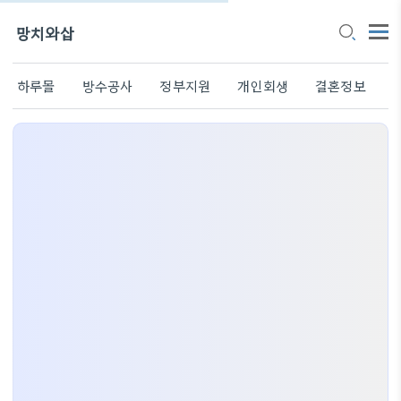
망치와삽
하루몰
방수공사
정부지원
개인회생
결혼정보