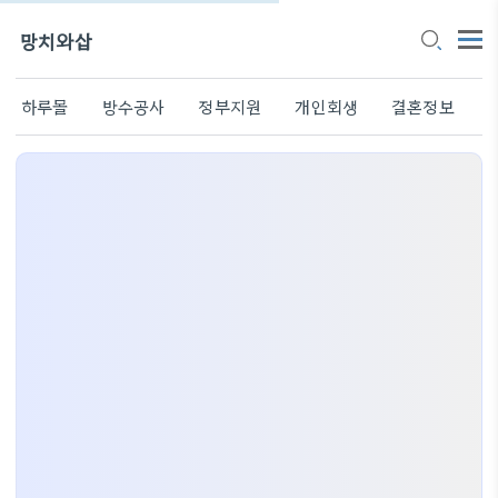
망치와삽
하루몰
방수공사
정부지원
개인회생
결혼정보