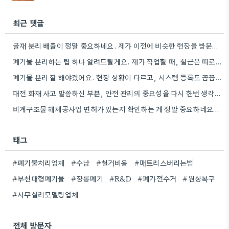
최근 댓글
골재 분리 배출이 정말 중요하네요. 제가 이전에 비슷한 현장을 방문했을 때도 이렇게 철저하게 분류하지 않은…
폐기물 분리하는 팁 하나 알려드릴게요. 제가 작업할 때, 철근은 따로 모아두고 골재는 색깔별로 구분해서 보관했는데,…
폐기물 분리 잘 해야겠어요. 현장 상황이 다르고, 시스템 등록도 꼼꼼히 확인해야 하니까.
대전 화재 사고 말씀하신 부분, 안전 관리의 중요성을 다시 한번 생각하게 되네요. 특히 규모가 큰…
비계구조물 해체공사업 면허가 있는지 확인하는 게 정말 중요하네요. 저도 이전 철거 시 이런 부분을 꼼꼼히…
태그
#폐기물처리업체
#수납
#철거비용
#매트리스버리는법
#부천대형폐기물
#장롱폐기
#R&D
#폐가전수거
#원상복구
#사무실리모델링업체
전체 방문자