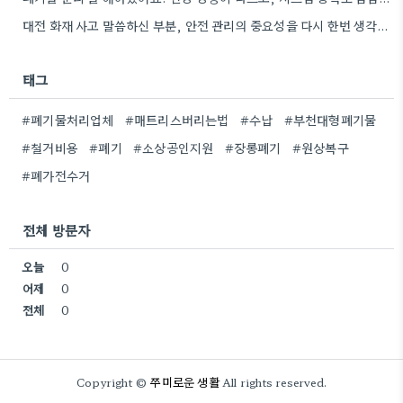
대전 화재 사고 말씀하신 부분, 안전 관리의 중요성을 다시 한번 생각하게 되네요. 특히 규모가 큰…
태그
#폐기물처리업체
#매트리스버리는법
#수납
#부천대형폐기물
#철거비용
#폐기
#소상공인지원
#장롱폐기
#원상복구
#폐가전수거
전체 방문자
오늘
0
어제
0
전체
0
쭈미로운 생활
Copyright ©
All rights reserved.