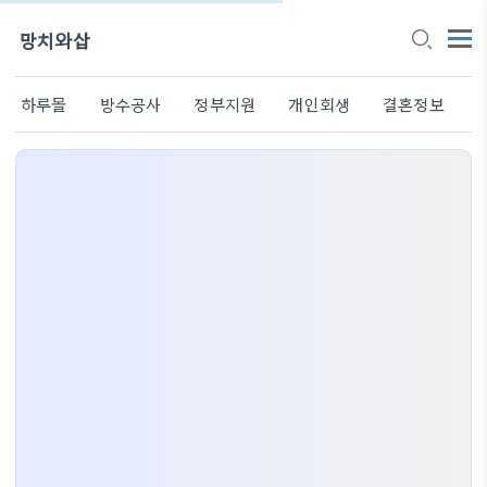
망치와삽
하루몰
방수공사
정부지원
개인회생
결혼정보