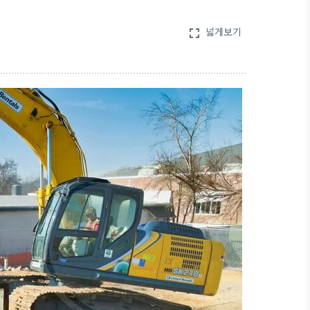
넓게보기
fullscreen