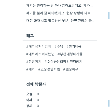
폐기물 분리하는 팁 하나 알려드릴게요. 제가 작업할 때, 철근은 따로 모아두고 골재는 색깔별로 구분해서 보관했는데,…
폐기물 분리 잘 해야겠어요. 현장 상황이 다르고, 시스템 등록도 꼼꼼히 확인해야 하니까.
대전 화재 사고 말씀하신 부분, 안전 관리의 중요성을 다시 한번 생각하게 되네요. 특히 규모가 큰…
태그
#폐기물처리업체
#수납
#철거비용
#매트리스버리는법
#부천대형폐기물
#장롱폐기
#소상공인희망리턴패키지
#폐기
#소상공인지원
#원상복구
전체 방문자
오늘
0
어제
0
전체
0