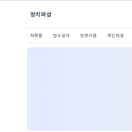
망치와삽
하루몰
방수공사
정부지원
개인회생