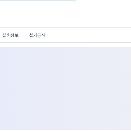
결혼정보
철거공사