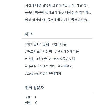
시간과 비용 절약에 집중하려는 노력, 정말 중요하네요. 특히 현장마다 상황이 다 다르니까, 획일적인 방법보다는 현장…
운송비 때문에 생각보다 훨씬 비싸질 수 있더라구요. 특히 오래된 자재는 부식도 심할 것 같아요.
타일 철거할 때, 틈새에 물이 차서 곰팡이도 꼼꼼히 확인해야 해요.
태그
#폐기물처리업체
#철거비용
#매트리스버리는법
#부천대형폐기물
#수납
#원상복구
#소상공인지원
#사무실리모델링업체
#장롱폐기
#소상공인희망리턴패키지
전체 방문자
오늘
0
어제
0