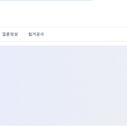
결혼정보
철거공사