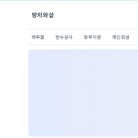
망치와삽
하루몰
방수공사
정부지원
개인회생