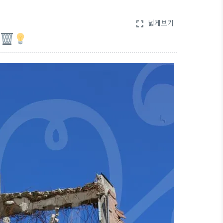
넓게보기
fullscreen
팁