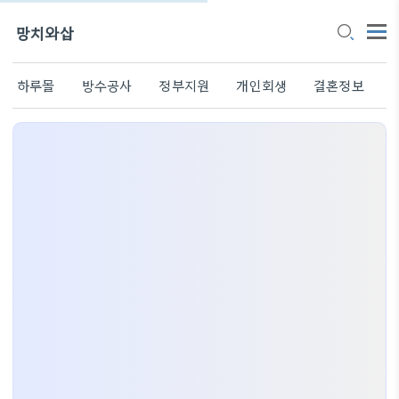
망치와삽
하루몰
방수공사
정부지원
개인회생
결혼정보