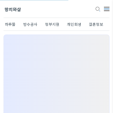
망치와삽
하루몰
방수공사
정부지원
개인회생
결혼정보