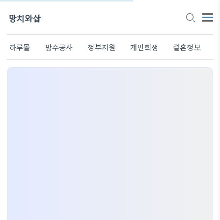
망치와삽
하루몰
방수공사
정부지원
개인회생
결혼정보