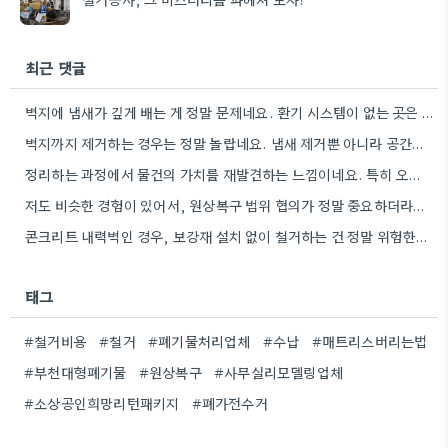
최근 댓글
벽지에 냄새가 깊게 배는 게 정말 문제네요. 환기 시스템이 없는 곳은 훨씬 오래 걸릴 것…
벽지까지 제거하는 경우는 정말 놀랍네요. 냄새 제거뿐 아니라 공간의 전체적인 상황을 파악하는 게 중요해서 더…
정리하는 과정에서 물건의 가치를 재발견하는 느낌이네요. 특히 오래된 사진이나 편지 같은 것들 때문에 감정이 북받쳐…
저도 비슷한 경험이 있어서, 원상복구 범위 협의가 정말 중요하더라구요. 타일 보존 여부에 따라 견적 차이가…
콘크리트 내력벽인 경우, 보강재 설치 없이 철거하는 건 정말 위험한데. 현장 보수 전문가에게 문의해서 안전하게…
태그
#철거비용
#철거
#폐기물처리업체
#수납
#매트리스버리는법
#부천대형폐기물
#원상복구
#사무실리모델링업체
#소상공인희망리턴패키지
#폐가전수거