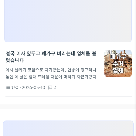
결국 이사 앞두고 폐가구 버리는데 업체를 불
렀습니다
이사 날짜가 코앞으로 다가왔는데, 안방에 덩그러니
놓인 이 낡은 침대 프레임 때문에 머리가 지끈거렸다.
처음엔 그냥 어떻게든 해보겠다고 버텼는데, 이건 아
건설
· 2026-05-10
2
format_list_bulleted
textsms
니다 싶었다. 원래는 이사 업체에 물어보면 이런 큰 짐
들도 같이 치워주려나 싶었는데, 보통은 이사 당일에
는 추가 비용이 붙거나 아예 안 받는 경우가 많다고 하
더라. 그래서 결국 폐기물 수거 업체를 알아보기 시작
했다. 인터넷에 '폐가구 수거'나 '대형 폐기물 버리기'
같은 키워드로 검색해보니 업체가 정말 많았다. 다들
비슷비슷해 보이는데, 가격이나 서비스가 조금씩 다