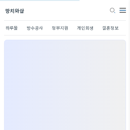
망치와삽
하루몰
방수공사
정부지원
개인회생
결혼정보