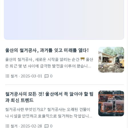
울산의 철거공사, 과거를 잇고 미래를 열다!
울산의 철거공사, 새로운 시작을 알리는 순간
울산
은 최근 몇 년 사이에 급격한 발전을 이루어 왔습니다.
그리고 이 발전의 이면에는 철거공사가 있습니다. 많
철거
· 2025-03-01
0
format_list_bulleted
textsms
은 건축물과 긴 역사를 가진 공간들이 새로운 모습으
로 변화하고 있죠. 이러한 변화를 주도하는 것이 바로
철거공사입니다. 철거공사는 단순히 오래된 건물을
철거공사의 모든 것! 울산에서 꼭 알아야 할 팁
없애는 것이 아닙니다. 이는 새로운 울산을 만드는 기
과 최신 트렌드
본 단계입니다. 예를 들어, 60평 규모의 미용실 이전
철거공사란 무엇인가요? 철거공사는 오래된 건물이
을 위한 철거가 필요하다면, 적절한 비용과 전문가의
나 시설을 안전하고 효율적으로 철거하는 작업입니
도움이 필수적입니다. 소상공인을 위한 지원 프로그
다. 이 과정에서 적절한 장비와 전문 인력이 필요하죠.
램도 있습니다.
울산 집수리의 새로운 트렌드 울산
철거
· 2025-02-28
0
format_list_bulleted
textsms