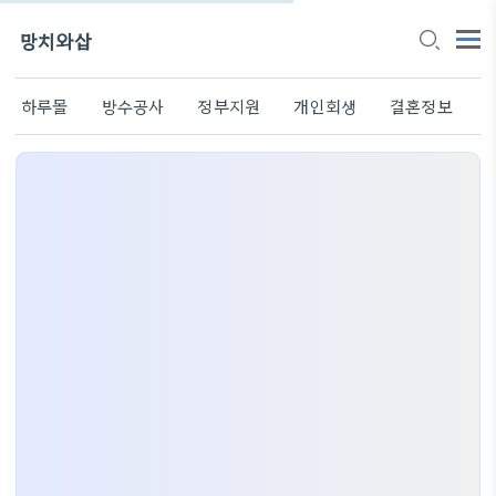
망치와삽
하루몰
방수공사
정부지원
개인회생
결혼정보