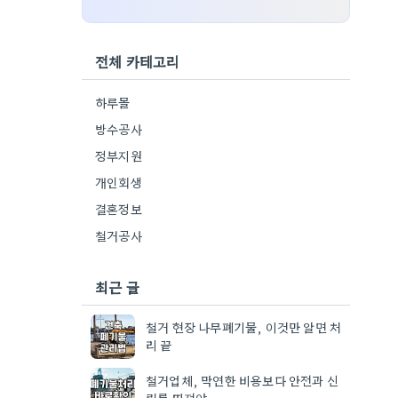
전체 카테고리
하루몰
방수공사
정부지원
개인회생
결혼정보
철거공사
최근 글
철거 현장 나무폐기물, 이것만 알면 처
리 끝
철거업체, 막연한 비용보다 안전과 신
뢰를 따져야