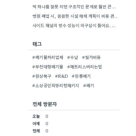
벽 하나를 잘못 치면 구조적인 문제로 훨씬 큰 비용이 나올 수 있다는 점이 와닿네요. 꼼꼼히…
병원 폐업 시, 꼼꼼한 시설 해체 계획이 비용 관리만큼 중요할 것 같아요.
사이드 패널의 방수 성능이 의구심이 들어요. 관련 자료를 찾아봐야겠네요.
태그
#폐기물처리업체
#수납
#철거비용
#부천대형폐기물
#매트리스버리는법
#원상복구
#R&D
#장롱폐기
#소상공인희망리턴패키지
#폐기
전체 방문자
오늘
0
어제
0
전체
0