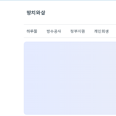
망치와삽
하루몰
방수공사
정부지원
개인회생