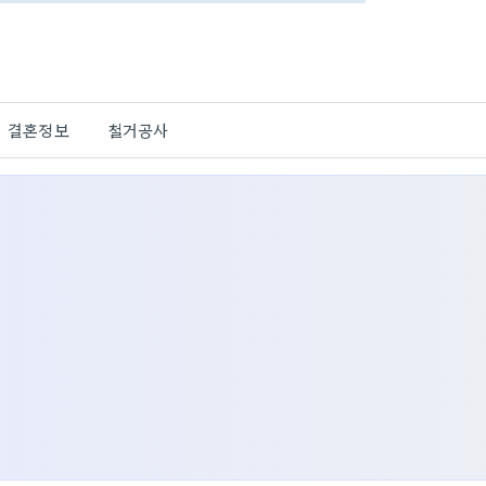
결혼정보
철거공사